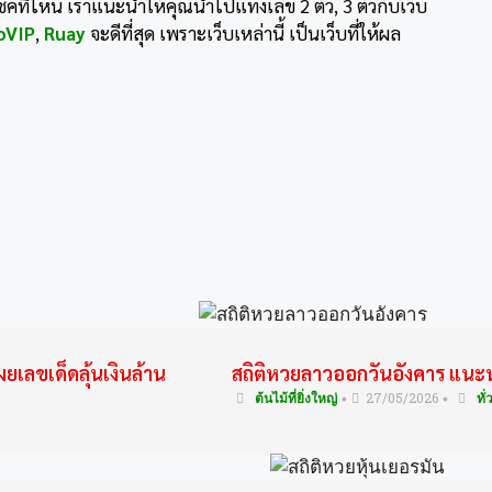
ยงโชคที่ไหน เราแนะนำให้คุณนำไปแทงเลข 2 ตัว, 3 ตัวกับเว็บ
oVIP
,
Ruay
จะดีที่สุด เพราะเว็บเหล่านี้ เป็นเว็บที่ให้ผล
เลขเด็ดลุ้นเงินล้าน
สถิติหวยลาวออกวันอังคาร แนะน
ต้นไม้ที่ยิ่งใหญ่
27/05/2026
ทั
•
•