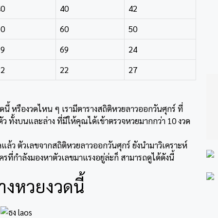
40
40
42
60
60
50
69
69
24
22
22
27
ี้ หรืองวดไหน ๆ เรามีตารางสถิติหวยลาวออกวันศุกร์ ที่
ัว ทั้งบนและล่าง ที่มีให้คุณได้เข้าตรวจหวยมากกว่า 10 งวด
แล้ว ตัวเลขจากสถิติหวยลาวออกวันศุกร์ ยังนำมาวิเคราะห์
ที่กำลังมองหาตัวเลขมาแรงอยู่ล่ะก็ สามารถดูได้ดังนี้
างหวยงวดนี้