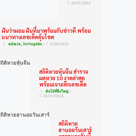
26/01/2024
ฝันว่าผอม ฝันที่มาพร้อมกับข่าวดี พร้อม
แนวทางเลขเด็ดลุ้นโชค
admin_lottup24s
11/08/2023
•
สถิติหวยหุ้นจีน สำรวจ
ผลหวย 10 งวดล่าสุด
พร้อมเจาะลึกเลขเด็ด
ต้นไม้ที่ยิ่งใหญ่
•
25/03/2024
สถิติหวย
ฮานอยวันเสาร์