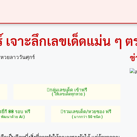
ร์ เจาะลึกเลขเด็ดแม่น ๆ 
ข
กลุ่มเลขเด็ด เข้าฟรี
( ให้เลขเด็ดทุกหวย )
รยี่กี 88 รอบ ฟรี
รวมเลขเด็ด/หวยซอง ฟรี
( พัฒนาด้วย Ai )
( มากกว่า 50 ชนิด )
็ถือเป็นอีกหนึ่งสิ่งที่อาจทำให้คุณถูกรางวัลได้ แต่ถ้าหากคุณ