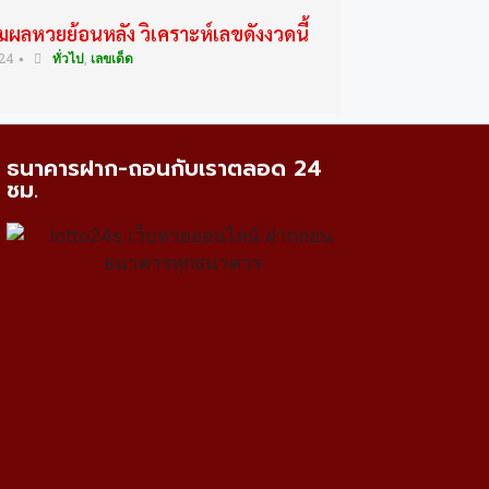
วมผลหวยย้อนหลัง วิเคราะห์เลขดังงวดนี้
024
ทั่วไป
,
เลขเด็ด
•
ธนาคารฝาก-ถอนกับเราตลอด 24
ชม.