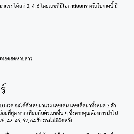
ง ได้แก่ 2, 4, 6 โดยเลขที่มีโอกาสออกรางวัลในงวดนี้ มี
ร์
 10 งวด จะได้ตัวเลขมาแรง เลขเด่น เลขเด็ดมาทั้งหมด 3 ตัว
ัลบ่อยที่สุด หากเทียบกับตัวเลขอื่น ๆ ซึ่งหากคุณต้องการนำไป
, 42, 46, 62, 64 รับรองไม่มีผิดหวัง