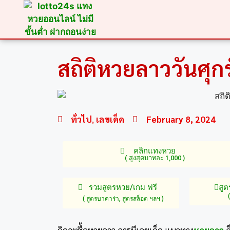
สถิติหวยลาววันศุก
ทั่วไป
,
เลขเด็ด
February 8, 2024
คลิกแทงหวย
( สูงสุดบาทละ 1,000 )
รวมสูตรหวย/เกม ฟรี
สูต
( สูตรบาคาร่า, สูตรสล็อต ฯลฯ )
คิดจะซื้อหวยลาว การมีเลขเด็ด แนวทาง
หวยลาว
ก