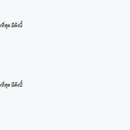
สุด มีดังนี้
สุด มีดังนี้