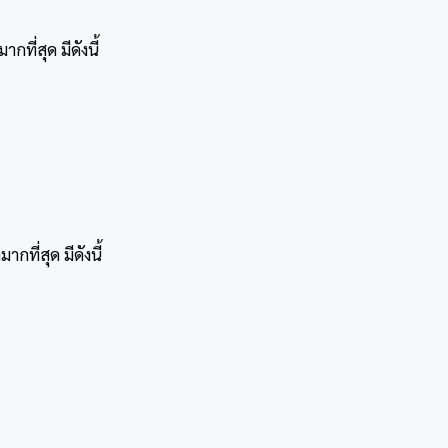
ที่สุด มีดังนี้
กที่สุด มีดังนี้