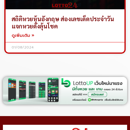
สถิติหวยหุ้นอังกฤษ ส่องเลขเด็ดประจำวัน
แจกหวยดังลุ้นโชค
ดูเพิ่มเติม »
01/08/2024