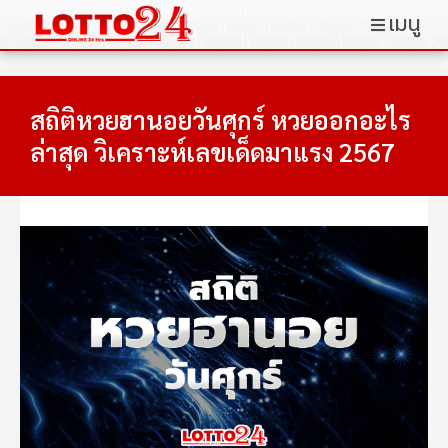
เมนู
สถิติหวยฮานอยวันศุกร์ หวยออกอะไร
ล่าสุด วิเคราะห์เลขเด็ดมาแรง 2567