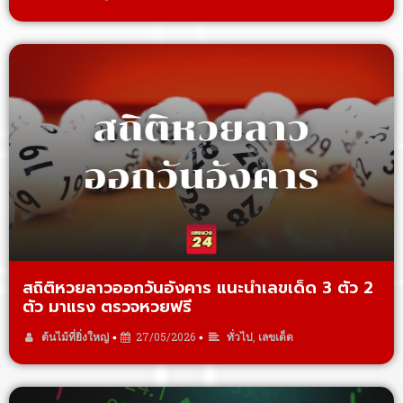
สถิติหวยลาวออกวันอังคาร แนะนำเลขเด็ด 3 ตัว 2
ตัว มาแรง ตรวจหวยฟรี
ต้นไม้ที่ยิ่งใหญ่
27/05/2026
ทั่วไป
,
เลขเด็ด
•
•