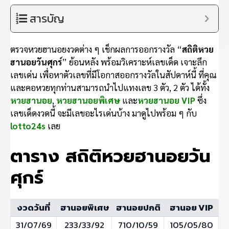
สารบัญ
ตรวจหวยฮานอยงวดต่าง ๆ เช็กผลการออกรางวัล “
สถิติหวย
ฮานอยวันศุกร์
” ย้อนหลัง พร้อมวิเคราะห์เลขเด็ด เจาะลึก
เลขเด่น เพื่อหาตัวเลขที่มีโอกาสออกรางวัลในสัปดาห์นี้ ที่คุณ
และคอหวยทุกท่านสามารถนำไปแทงเลข 3 ตัว, 2 ตัว ได้ทั้ง
หวยฮานอย
,
หวยฮานอยพิเศษ
และ
หวยฮานอย VIP
ซึ่ง
เลขเด็ดงวดนี้ จะมีเลขอะไรเด่นบ้าง มาดูไปพร้อม ๆ กับ
lotto24s
เลย
ตาราง สถิติหวยฮานอยวัน
ศุกร์
งวดวันที่
ฮานอยพิเศษ
ฮานอยปกติ
ฮานอย VIP
31/07/69
233/33/92
710/10/59
105/05/80