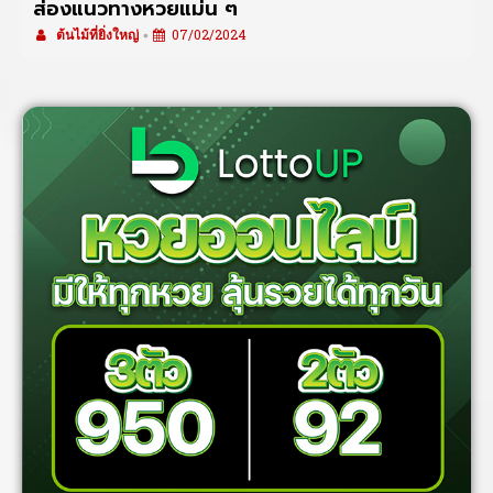
ส่องแนวทางหวยแม่น ๆ
ต้นไม้ที่ยิ่งใหญ่
07/02/2024
•