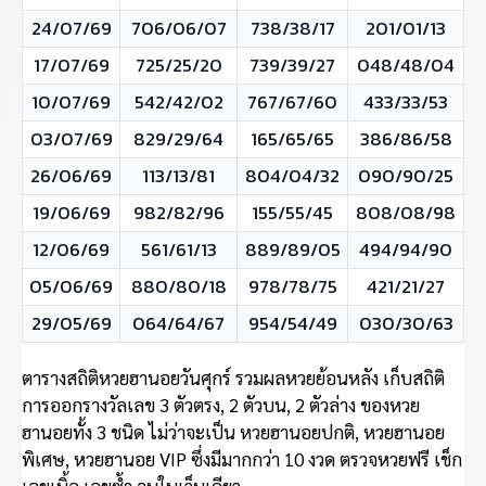
24/07/69
706/06/07
738/38/17
201/01/13
17/07/69
725/25/20
739/39/27
048/48/04
10/07/69
542/42/02
767/67/60
433/33/53
03/07/69
829/29/64
165/65/65
386/86/58
26/06/69
113/13/81
804/04/32
090/90/25
19/06/69
982/82/96
155/55/45
808/08/98
12/06/69
561/61/13
889/89/05
494/94/90
05/06/69
880/80/18
978/78/75
421/21/27
29/05/69
064/64/67
954/54/49
030/30/63
ตารางสถิติหวยฮานอยวันศุกร์ รวมผลหวยย้อนหลัง เก็บสถิติ
การออกรางวัลเลข 3 ตัวตรง, 2 ตัวบน, 2 ตัวล่าง ของหวย
ฮานอยทั้ง 3 ชนิด ไม่ว่าจะเป็น หวยฮานอยปกติ, หวยฮานอย
พิเศษ, หวยฮานอย VIP ซึ่งมีมากกว่า 10 งวด ตรวจหวยฟรี เช็ก
เลขเบิ้ล เลขซ้ำ จบในเว็บเดียว