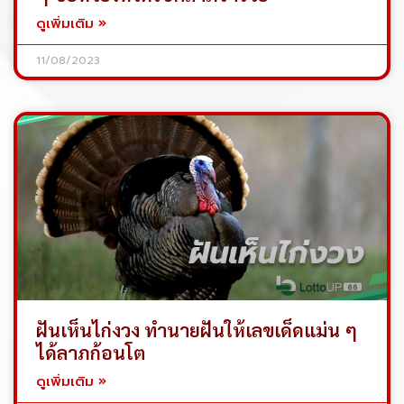
ดูเพิ่มเติม »
11/08/2023
ฝันเห็นไก่งวง ทำนายฝันให้เลขเด็ดแม่น ๆ
ได้ลาภก้อนโต
ดูเพิ่มเติม »