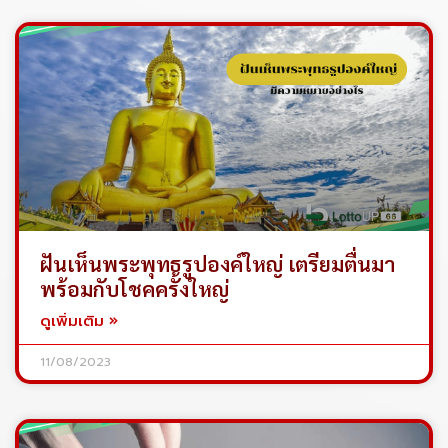
ฝันเห็นพระพุทธรูปองค์ใหญ่ เตรียมตื่นมา
พร้อมกับโชคครั้งใหญ่
ดูเพิ่มเติม »
11/08/2023